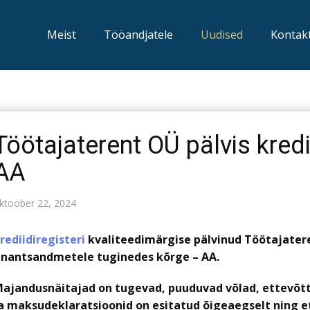
Meist
Tööandjatele
Uudised
Kontak
Töötajaterent OÜ pälvis kredi
AA
ktoober 22, 2024
rediidiregisteri
kvaliteedimärgise pälvinud Töötajatere
inantsandmetele tuginedes kõrge – AA.
ajandusnäitajad on tugevad, puuduvad võlad, ettevõ
a maksudeklaratsioonid on esitatud õigeaegselt ning e