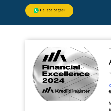
Helista tagasi
o
K
f
M
j