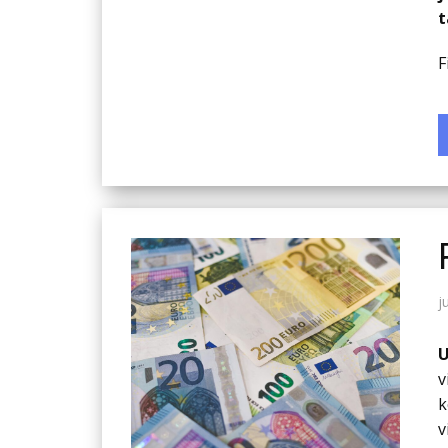
t
F
j
U
v
k
v