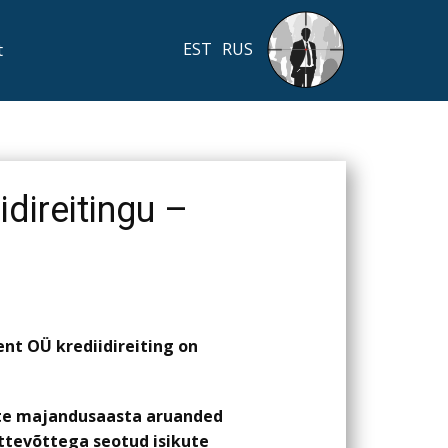
t
idireitingu –
nt OÜ krediidireiting on
tte majandusaasta aruanded
ttevõttega seotud isikute