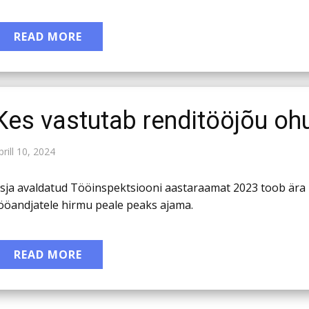
READ MORE
Kes vastutab renditööjõu oh
prill 10, 2024
sja avaldatud Tööinspektsiooni aastaraamat 2023 toob ära 
ööandjatele hirmu peale peaks ajama.
READ MORE