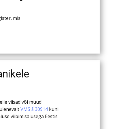
ister, mis
anikele
kelle viisad või muud
tulenevalt
VMS § 30914
kuni
use viibimisalusega Eestis