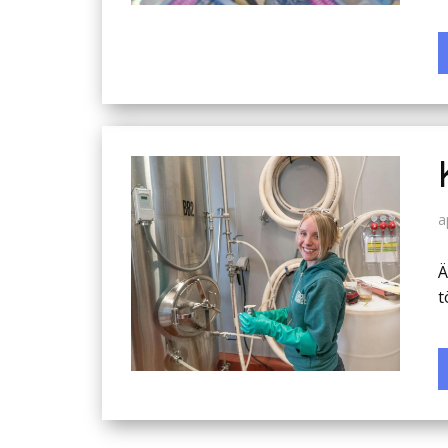
a
Ä
t