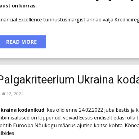
aust on korras.
inancial Excellence tunnustusmärgist annab välja Krediidireg
READ MORE
Palgakriteerium Ukraina kod
uuli 22, 2024
kraina kodanikud
, kes olid enne 24.02.2022 juba Eestis ja 
iibimisalused on lõppenud, võivad Eestis endiselt edasi olla 
ehtib Euroopa Nõukogu määrus ajutise kaitse kohta. Kõneal
iibides